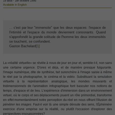
19 août - 1er octobre 1995
Available in English
... c'est par leur "immensite" que les deux espaces: l'espace de
l'intimité et l'espace du monde deviennent consonants. Quand
s'approfondit la grande solitude de l'homme les deux immensités
se touchent, se confondent.
Gaston Bachelard
[1]
La «réalité virtuelle» se révèle à nous de jour en jour et, semble-t-il, non sans
une certaine urgence. D'ores et déja, et de manière presque fulgurante,
l'image numérique, dite de synthèse, fait surenchère à l'image saisie à même
le réel par la photographie, le cinéma et la vidéo. Substituant la simulation
virtuelle à la représentation analogique, les mondes mouvants et
tridimensionnels de l'animation infographique font basculer nos notions de
temps, d'espace et de lieu. L'expérience d'immersion dans un environnement
virtuel, où le corps et ses déplacements jouent un rôle primordial, transforme
en effet momentanément notre perception du réel en nous offrant l'illusion de
pénétrer les images
. Faut-il voir là une simple déroute des sens, l'
Éphémère
exercice d'une emprise sur la réalité, ou plutôt l'occasion d'explorer des
perspectives insoupçonnées?