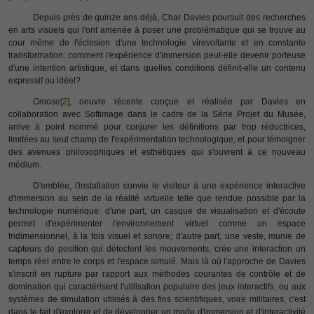
Depuis près de quinze ans déjà, Char Davies poursuit des recherches
en arts visuels qui l'ont amenée à poser une problématique qui se trouve au
cour même de l'éclosion d'une technologie virevoltante et en constante
transformation: comment l'expérience d'immersion peut-elle devenir porteuse
d'une intention artistique, et dans quelles conditions définit-elle un contenu
expressif ou idéel?
Omose
[2]
, oeuvre récente conçue et réalisée par Davies en
collaboration avec Softimage dans le cadre de la Série Projet du Musée,
arrive à point nommé pour conjurer les définitions par trop réductrices,
limitées au seul champ de l'expérimentation technologique, et pour témoigner
des avenues philosophiques et esthétiques qui s'ouvrent à ce nouveau
médium.
D'emblée, l'installation convie le visiteur à une expérience interactive
d'immersion au sein de la réalité virtuelle telle que rendue possible par la
technologie numérique: d'une part, un casque de visualisation et d'écoute
permet d'expérimenter l'environnement virtuel comme un espace
tridimensionnel, à la fois visuel et sonore; d'autre part, une veste, munie de
capteurs de position qui détectent les mouvements, crée une interaction un
temps réel entre le corps et l'espace simulé. Mais là où l'approche de Davies
s'inscrit en rupture par rapport aux méthodes courantes de contrôle et de
domination qui caractérisent l'utilisation populaire des jeux interactifs, ou aux
systèmes de simulation utilisés à des fins scientifiques, voire militaires, c'est
dans le fait d'explorer et de développer un mode d'immersion et d'interactivité