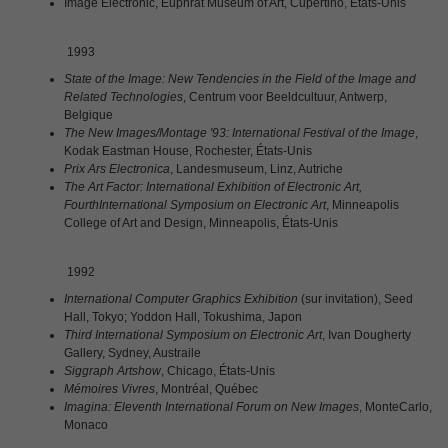
Image Electronic, Euphrat Museum of Art, Cupertino, États-Unis
1993
State of the Image: New Tendencies in the Field of the Image and
Related Technologies
, Centrum voor Beeldcultuur, Antwerp,
Belgique
The New Images/Montage '93: International Festival of the Image
,
Kodak Eastman House, Rochester, États-Unis
Prix Ars Electronica
, Landesmuseum, Linz, Autriche
The Art Factor: International Exhibition of Electronic Art,
FourthInternational Symposium on Electronic Art
, Minneapolis
College of Art and Design, Minneapolis, États-Unis
1992
International Computer Graphics Exhibition
(sur invitation), Seed
Hall, Tokyo; Yoddon Hall, Tokushima, Japon
Third International Symposium on Electronic Art
, Ivan Dougherty
Gallery, Sydney, Austraile
Siggraph Artshow
, Chicago, États-Unis
Mémoires Vivres
, Montréal, Québec
Imagina: Eleventh International Forum on New Images
, MonteCarlo,
Monaco