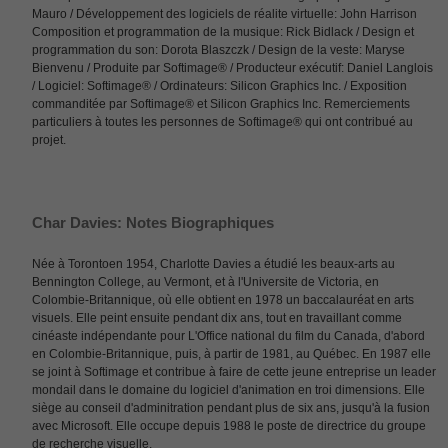
Mauro / Développement des logiciels de réalite virtuelle: John Harrison
Composition et programmation de la musique: Rick Bidlack / Design et
programmation du son: Dorota Blaszczk / Design de la veste: Maryse
Bienvenu / Produite par Softimage® / Producteur exécutif: Daniel Langlois
/ Logiciel: Softimage® / Ordinateurs: Silicon Graphics Inc. / Exposition
commanditée par Softimage® et Silicon Graphics Inc. Remerciements
particuliers à toutes les personnes de Softimage® qui ont contribué au
projet.
Char Davies: Notes Biographiques
Née à Torontoen 1954, Charlotte Davies a étudié les beaux-arts au
Bennington College, au Vermont, et à l'Universite de Victoria, en
Colombie-Britannique, où elle obtient en 1978 un baccalauréat en arts
visuels. Elle peint ensuite pendant dix ans, tout en travaillant comme
cinéaste indépendante pour L'Office national du film du Canada, d'abord
en Colombie-Britannique, puis, à partir de 1981, au Québec. En 1987 elle
se joint à Softimage et contribue à faire de cette jeune entreprise un leader
mondail dans le domaine du logiciel d'animation en troi dimensions. Elle
siège au conseil d'adminitration pendant plus de six ans, jusqu'à la fusion
avec Microsoft. Elle occupe depuis 1988 le poste de directrice du groupe
de recherche visuelle.