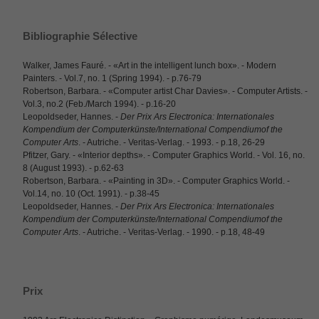
Bibliographie Sélective
Walker, James Fauré. - «Art in the intelligent lunch box». - Modern
Painters. - Vol.7, no. 1 (Spring 1994). - p.76-79
Robertson, Barbara. - «Computer artist Char Davies». - Computer Artists. -
Vol.3, no.2 (Feb./March 1994). - p.16-20
Leopoldseder, Hannes. -
Der Prix Ars Electronica: Internationales
Kompendium der Computerkünste/International Compendiumof the
Computer Arts
. - Autriche. - Veritas-Verlag. - 1993. - p.18, 26-29
Pfitzer, Gary. - «Interior depths». - Computer Graphics World. - Vol. 16, no.
8 (August 1993). - p.62-63
Robertson, Barbara. - «Painting in 3D». - Computer Graphics World. -
Vol.14, no. 10 (Oct. 1991). - p.38-45
Leopoldseder, Hannes. -
Der Prix Ars Electronica: Internationales
Kompendium der Computerkünste/International Compendiumof the
Computer Arts
. - Autriche. - Veritas-Verlag. - 1990. - p.18, 48-49
Prix