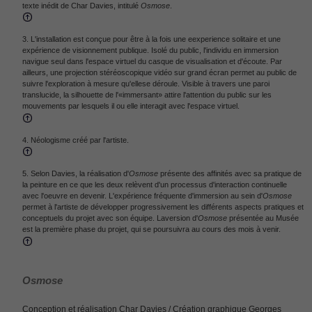
texte inédit de Char Davies, intitulé
Osmose
.
3. L'installation est conçue pour être à la fois une eexperience solitaire et une
expérience de visionnement publique. Isolé du public, l'individu en immersion
navigue seul dans l'espace virtuel du casque de visualisation et d'écoute. Par
ailleurs, une projection stéréoscopique vidéo sur grand écran permet au public de
suivre l'exploration à mesure qu'ellese déroule. Visible à travers une paroi
translucide, la silhouette de l'«immersant» attire l'attention du public sur les
mouvements par lesquels il ou elle interagit avec l'espace virtuel.
4. Néologisme créé par l'artiste.
5. Selon Davies, la réalisation d'
Osmose
présente des affinités avec sa pratique de
la peinture en ce que les deux relèvent d'un processus d'interaction continuelle
avec l'oeuvre en devenir. L'expérience fréquente d'immersion au sein d'
Osmose
permet à l'artiste de développer progressivement les différents aspects pratiques et
conceptuels du projet avec son équipe. Laversion d'
Osmose
présentée au Musée
est la première phase du projet, qui se poursuivra au cours des mois à venir.
Osmose
Conception et réalisation Char Davies / Création graphique Georges