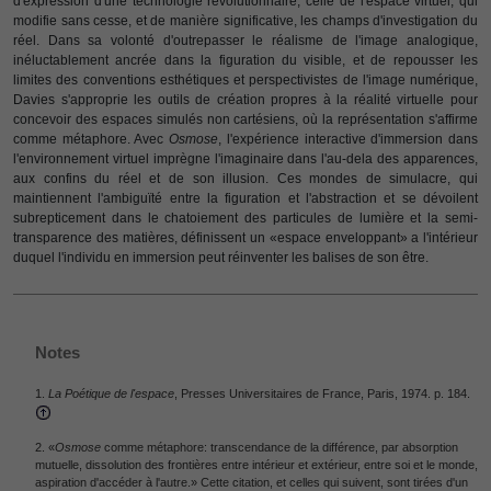
d'expression d'une technologie révolutionnaire, celle de l'espace virtuel, qui
modifie sans cesse, et de manière significative, les champs d'investigation du
réel. Dans sa volonté d'outrepasser le réalisme de l'image analogique,
inéluctablement ancrée dans la figuration du visible, et de repousser les
limites des conventions esthétiques et perspectivistes de l'image numérique,
Davies s'approprie les outils de création propres à la réalité virtuelle pour
concevoir des espaces simulés non cartésiens, où la représentation s'affirme
comme métaphore. Avec
Osmose
, l'expérience interactive d'immersion dans
l'environnement virtuel imprègne l'imaginaire dans l'au-dela des apparences,
aux confins du réel et de son illusion. Ces mondes de simulacre, qui
maintiennent l'ambiguïté entre la figuration et l'abstraction et se dévoilent
subrepticement dans le chatoiement des particules de lumière et la semi-
transparence des matières, définissent un «espace enveloppant» a l'intérieur
duquel l'individu en immersion peut réinventer les balises de son être.
Notes
1.
La Poétique de l'espace
, Presses Universitaires de France, Paris, 1974. p. 184.
2. «
Osmose
comme métaphore: transcendance de la différence, par absorption
mutuelle, dissolution des frontières entre intérieur et extérieur, entre soi et le monde,
aspiration d'accéder à l'autre.» Cette citation, et celles qui suivent, sont tirées d'un