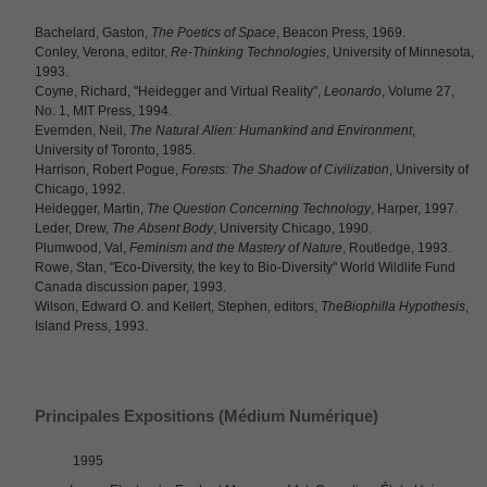
Bachelard, Gaston,
The Poetics of Space
, Beacon Press, 1969.
Conley, Verona, editor,
Re-Thinking Technologies
, University of Minnesota,
1993.
Coyne, Richard, "Heidegger and Virtual Reality",
Leonardo
, Volume 27,
No. 1, MIT Press, 1994.
Evernden, Neil,
The Natural Alien: Humankind and Environment
,
University of Toronto, 1985.
Harrison, Robert Pogue,
Forests: The Shadow of Civilization
, University of
Chicago, 1992.
Heidegger, Martin,
The Question Concerning Technology
, Harper, 1997.
Leder, Drew,
The Absent Body
, University Chicago, 1990.
Plumwood, Val,
Feminism and the Mastery of Nature
, Routledge, 1993.
Rowe, Stan, "Eco-Diversity, the key to Bio-Diversity" World Wildlife Fund
Canada discussion paper, 1993.
Wilson, Edward O. and Kellert, Stephen, editors,
TheBiophilla Hypothesis
,
Island Press, 1993.
Principales Expositions (Médium Numérique)
1995