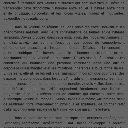
cherche à restaurer des valeurs culturelles qui sont investies du désir de
transcender cette dichotomie historique entre soi et la nature: entre notre
entité physique, corporelle, et les forces vitales, fluides et mouvantes,
auxquelles nous participons.
Dans sa volonté de rétablir les liens primaires entre l'indivitlu et les
phénomènes naturels, avec leurs constellations de formes et de rythmes
temporels, Davies propose, dans cette installation, des modalités d'immersion
et d'interactivité qui vont a l'encontre des codes de comportement
généralement associés à l'image numérique. Délaissant la conception
anthropocentrique à travers laquelle l'homme occidental exerce
traditionnellement sa volonté de puissance, Davies vise plutôt a réaliser les
conditions qui traduisent une profonde corrélation entre une attitude
corporelle quasi méditative et les mutations inhérentes à toute forme de vie.
En ce sens, elle utilise les outils de l'animation infographique pour créer des
espaces métaphoriques, dans lesquels l'individu en immersion consent à un
rapport renouvelé au monde naturel: les mondes virtuels visités dans un état
de sérénité et de réceptivité engendrent idéalement une libération
progressive face aux mécanismes de contrôle qui entravent notre désir
authentique «d'être au monde». Selon Davies elle-même, «le profond désir
de réaffirmer notre interconnexion physique et spirituelle, de
soigner
l'état
d'aliénatíon qui nous sépare de la Nature, voilà ce qui anime le travail.»
Dans le cadre de sa pratique artistique des dernières années, dont
Osmose
[5]
représente l'achèvement, Char Davies développe le pouvoir