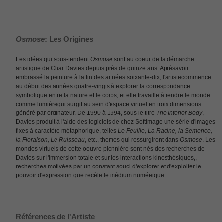
Osmose
: Les Origines
Les idées qui sous-tendent
Osmose
sont au coeur de la démarche
artistique de Char Davies depuis près de quinze ans. Aprèsavoir
embrassé la peinture à la fin des années soixante-dix, l'artistecommence
au début des années quatre-vingts à explorer la correspondance
symbolique entre la nature et le corps, et elle travaille à rendre le monde
comme lumièrequi surgit au sein d'espace virtuel en trois dimensions
généré par ordinateur. De 1990 à 1994, sous le titre
The Interior Body
,
Davies produit à l'aide des logiciels de chez Softimage une série d'images
fixes à caractère métaphorique, telles
Le Feuille, La Racine, la Semence,
la Floraison, Le Ruisseau
, etc., themes qui ressurgiront dans
Osmose
. Les
mondes virtuels de cette oeuvre pionnière sont nés des recherches de
Davies sur l'immersion totale et sur les interactions kinesthésiques,,
recherches motivées par un constant souci d'explorer et d'exploiter le
pouvoir d'expression que recèle le médium numéeique.
Références de l'Artiste