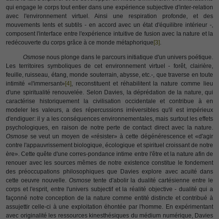
qui engage le corps tout entier dans une
expérience subjective d'inter-relation
avec l'environnement virtuel. Ainsi une respiration profonde, et des
mouvements lents et subtils - en accord avec un état d'équilibre intérieur -,
composent l'interface entre l'expérience intuitive de fusion avec la nature et la
redécouverte du corps grâce à ce monde métaphorique
[3]
.
Osmose
nous plonge dans le parcours initiatique d'un univers poétique.
Les territoires symboliques de cet environnement virtuel - forêt, clairière,
feuille, ruisseau, étang, monde souterrain, abysse, etc.-, que traverse en toute
intimité «l'immersant»
[4]
, reconstituent et réhabilitent la nature comme lieu
d'une spiritualité renouvelée. Selon Davies, la déprédation de la nature, qui
caractérise historiquement la civilisation occidentale et contribue à en
modeler les valeurs, a des répercussions irréversibles qu'il est impérieux
d'endiguer: il y a les conséquences environnementales, mais surtout les effets
psychologiques, en raison de notre perte de contact direct avec la nature.
Osmose
se veut un moyen de «résister» à cette dégénérescence et «d'agir
contre l'appauvrissement biologique, écologique et spirituel croissant de notre
ère». Cette quête d'une corres-pondance intime entre l'être et la nature afin de
renouer avec les sources mêmes de notre existence constitue le fondement
des préoccupations philosophiques que Davies explore avec acuité dans
cette oeuvre nouvelle.
Osmose
tente d'abolir la dualité cartésienne entre le
corps et l'esprit, entre l'univers subjectif et la réalité objective - dualité qui a
façonné notre conception de la nature comme entité distincte et contribué à
assujettir celle-ci à une exploitation éhontée par l'homme. En expérimentant
avec originalité les ressources kinesthésiques du médium numérique, Davies