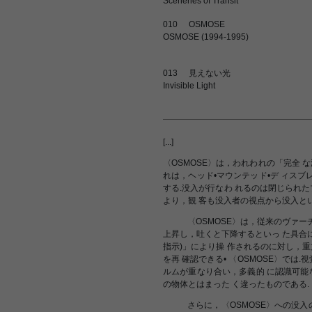
Sceneries of Transit
010
OSMOSE
OSMOSE (1994-1995)
013
見えない光
Invisible Light
[...]
〈OSMOSE〉は，われわれの「完全 
れは，ヘッド•マウンテッド•デ ィスブ
する.没入が行なわ れるのは閉じられ
より，観 客も没入者の視点から没入とい
〈OSMOSE〉は，従来のヴァー
上昇し，吐くと下降するといっ た具合に
指示)」により操 作されるのに対し，
を再 確認できる• 〈OSMOSE〉で
ルムが重なり合い，多義的 に認識可能
の物体とはまった く違ったものである.
さらに，〈OSMOSE〉への没入