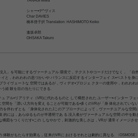
YANAGI Miwa
シャー•デ^ヴィス
Char DAVIES
橋本啓子択 Translation: HASHIMOTO Keiko
逢坂卓郎
OHSAKA Takuro
な没入」を可能にするヴァーチュアル 環境で，テクス卜やコードだけでなく， 「自
レイと，われわれの息づかいや バランスに反応するインターフェイ ス•ベス卜を身
たブライヴェー卜な 空間ではあるが，ヴィデオ•プロジェ クタ一の使用や，われわれ
う経 験を目の当たりにできる.
チュ アル•リアリティ（VR)に代わるものと して構想された.ユ一ザ一•インター フ
空間を「漂いJ,方向を変え ることが可能である•多くのVRが「身 体化されていな
重力を伴わずとも 「身体化されたJこのアプローチによって，ヴァーチユアルな空間
は.視覚 的には，あらゆるものが半透明であ る.没入者がヴァーチュアルな空間 の中を
な構図をつくりだす•この しなやかで，刺激的な美しさは，VRが 通常イメージさせ
の 体験がもたらす効果も，従来のVRに おけるそれとは劇的に異なる. 〈OSMOS