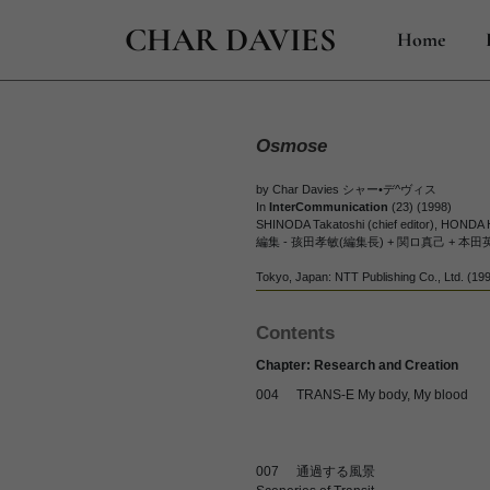
CHAR DAVIES
Home
Osmose
by Char Davies シャー•デ^ヴィス
In
InterCommunication
(23) (1998)
SHINODA Takatoshi (chief editor), HONDA
編集 - 孩田孝敏(編集長) + 関ロ真己 + 本田
Tokyo, Japan: NTT Publishing Co., Ltd. (1998)
Contents
Chapter: Research and Creation
004
TRANS-E My body, My blood
007
通過する風景