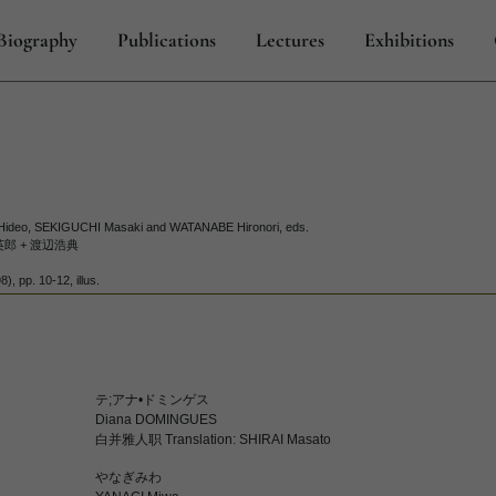
Biography
Publications
Lectures
Exhibitions
 Hideo, SEKIGUCHI Masaki and WATANABE Hironori, eds.
英郎 + 渡辺浩典
, pp. 10-12, illus.
テ;アナ•ドミンゲス
Diana DOMINGUES
白并雅人职 Translation: SHIRAI Masato
やなぎみわ