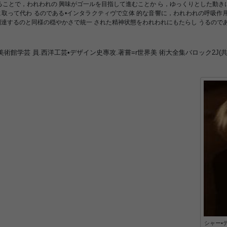
ることで，われわれの 興味がゴ一ルを目指して進むことか ら，ゆっくりとした動き
に取って代わ るのである•インタラクティヴで立体 的な音響に，われわれの呼吸作
達するのと同様の穏やかさで統一 された精神状態をわれわれにもたらし うるのであ
術館学芸 員.西洋工芸•デザイン史專攻.著嘗=r世界美 術大全集バロック2J(共
シャー•