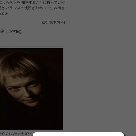
による落下を 知覚することに移っていぐ
用と バランスの使用が加わって生み出さ
る.♦
(訳=檐本啓子)
著，小学館).
デイヴィス一カナダ•トロント生まれ.