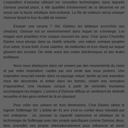
L’exposition d’oeuvres utilisant les nouvelles technologies, dans laquelle
Osmose
prenait place, a été qualifiée d’événement de la décennie en art
visuel par la faune artistique new-yorkaise. La file de visiteurs venus essayer
Osmose
faisait le tour du pâté de maison.
Essayer une oeuvre ? Oui. Oubliez les tableaux accrochés aux
cimaises;
Osmose
est un environnement dans lequel on s’immerge. Les
images sont projetées d’un casque couvrant les yeux. Char (pour Charlotte)
Davies nous plonge dans sa réalité virtuelle, une nature onirique peuplée
d’un arbre, d’une forêt, d’une clairière, de météorites et d’un étang sur lequel
glissent des lucioles. On visite aussi des codes électroniques et des textes
poétiques.
Nous nous déplaçons dans cet univers par des mouvements du corps
et par notre respiration, captés par une veste que nous portons. Une
inspiration nous.fait monter dans ce paysage virtuel, tandis qu’une expiration
nous fait descendre et entrer dans les formes, créant une sensation
d’apesanteur. Une musique conçue à partir de sonorités humaines
accompagne les images. L’univers d’
Osmose
diffuse un sentiment de sérénité
recueillie et des gens sortent de là en pleurant.
Pour créer son univers en trois dimensions, Char Davies utilise le
logiciel Softimage 3D. L’artiste de 41 ans s’est vu confier deux mandats par
son entreprise : un, pousser la capacité expressive et artistique de la
technologie de Softimage avec des projets spécifiques comme
Osmose
; deux,
faire connaître ses projets internationalement pour influencer et servir