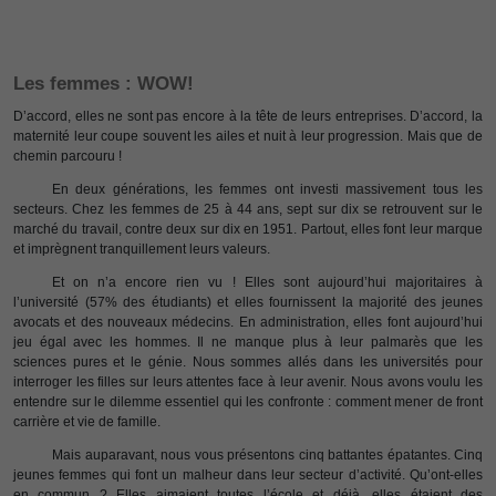
Les femmes : WOW!
D’accord, elles ne sont pas encore à la tête de leurs entreprises. D’accord, la
maternité leur coupe souvent les ailes et nuit à leur progression. Mais que de
chemin parcouru !
En deux générations, les femmes ont investi massivement tous les
secteurs. Chez les femmes de 25 à 44 ans, sept sur dix se retrouvent sur le
marché du travail, contre deux sur dix en 1951. Partout, elles font leur marque
et imprègnent tranquillement leurs valeurs.
Et on n’a encore rien vu ! Elles sont aujourd’hui majoritaires à
l’université (57% des étudiants) et elles fournissent la majorité des jeunes
avocats et des nouveaux médecins. En administration, elles font aujourd’hui
jeu égal avec les hommes. Il ne manque plus à leur palmarès que les
sciences pures et le génie. Nous sommes allés dans les universités pour
interroger les filles sur leurs attentes face à leur avenir. Nous avons voulu les
entendre sur le dilemme essentiel qui les confronte : comment mener de front
carrière et vie de famille.
Mais auparavant, nous vous présentons cinq battantes épatantes. Cinq
jeunes femmes qui font un malheur dans leur secteur d’activité. Qu’ont-elles
en commun ? Elles aimaient toutes l’école et déjà, elles étaient des