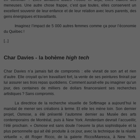
meneuses. Une autre chose frappe, c’est que toutes, elles conservent un
excellent souvenir de leur enfance et de leur relation avec leurs parents, des
gens énergiques et travaillants.
Imaginez l’impact de 5 000 autres femmes comme ça pour l’économie
du Québec !
[...]
Char Davies - la bohème
high tech
Char Davies n’a jamais fait de compromis : elle vivrait de son art et rien
d’autre. Elle croyait qu’en travaillant fort, la vente de ses peintures finirait par
lui assurer ses trois repas quotidiens. Comment aurait-elle pu imaginer qu’un
jour, des centaines de milliers de dollars financeraient ses recherches
artistiques ? Sans compromis.
La directrice de la recherche visuelle de Softimage a aujourd’hui le
mandat de mener ses créations à terme. Et elle les mène loin. Son dernier
projet,
Osmose
, a été présenté l’automne dernier au Musée des arts
contemporains de Montréal, puis à New York. Amsterdam devrait l’accueillir,
l’été prochain. «
Osmose
est sans doute l’oeuvre la plus sophistiquée et la
plus personnelle qui ait été produite à ce jour, avec la technique de la réalité
virtuelle », dit Roger Ricco, de la galerie Ricco/Maresca, à New York.