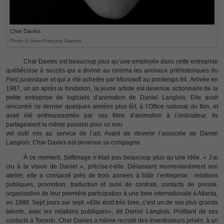
Char Davies.
Photo © Jean-François Gratton
Char Davies est beaucoup plus qu’une employée dans cette entreprise
québécoise à succès qui a donné au cinéma les animaux préhistoriques du
Parc jurassique
et qui a été achetée par Microsoft au printemps 94. Arrivée en
1987, un an après la fondation, la jeune artiste est devenue actionnaire de la
petite entreprise de logiciels d’animation de Daniel Langlois. Elle avait
rencontré ce dernier quelques années plus tôt, à l’Office national du film, et
avait été enthousiasmée par ses films d’animation à l’ordinateur. Ils
partageaient la même passion pour ce nou
vel outil mis au service de l’art. Avant de devenir l’associée de Daniel
Langlois, Char Davies est devenue sa compagne.
À ce moment, Softimage n’était pas beaucoup plus qu’une idée. « J’ai
cru à la vision de Daniel », précise-t-elle. Délaissant momentanément son
atelier, elle a consacré près de trois années à bâtir l’entreprise : relations
publiques, promotion, traduction et suivi de contrats, contacts de presse,
organisation de leur première participation à une foire internationale à Atlanta,
en 1988. Sept jours sur sept. «Elle écrit très bien, c’est un de ses plus grands
talents, avec les relations publiques», dit Daniel Langlois. Profitant de ses
contacts à Toronto, Char Davies a même recruté des investisseurs privés, à un