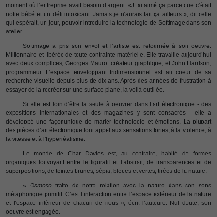
moment où l’entreprise avait besoin d’argent. «J ’ai aimé ça parce que c’était
notre bébé et un défi intoxicant. Jamais je n’aurais fait ça ailleurs », dit celle
qui espérait, un jour, pouvoir introduire la technologie de Softimage dans son
atelier.
Softimage a pris son envol et l’artiste est retournée à son oeuvre.
Millionnaire et libérée de toute contrainte matérielle. Elle travaille aujourd’hui
avec deux complices, Georges Mauro, créateur graphique, et John Harrison,
programmeur. L’espace enveloppant tridimensionnel est au coeur de sa
recherche visuelle depuis plus de dix ans. Après des années de frustration à
essayer de la recréer sur une surface plane, la voilà outillée.
Si elle est loin d’être la seule à oeuvrer dans l’art électronique - des
expositions internationales et des magazines y sont consacrés - elle a
développé une façonunique de marier technologie et émotions. La plupart
des pièces d’art électronique font appel aux sensations fortes, à la violence, à
la vitesse et à l’hyperréalisme.
Le monde de Char Davies est, au contraire, habité de formes
organiques louvoyant entre le figuratif et l’abstrait, de transparences et de
superpositions, de teintes brunes, sépia, bleues et vertes, tirées de la nature.
«
Osmose
traite de notre relation avec la nature dans son sens
métaphorique primitif. C’est l’interaction entre l’espace extérieur de la nature
et l’espace intérieur de chacun de nous », écrit l’auteure. Nul doute, son
oeuvre est engagée.