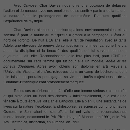
Avec
Osmose
, Char Davies nous offre une occasion de délaisser
l’action et de renouer avec nos émotions, de se sentir « partie » de la nature,
la nature étant le prolongement de nous-même. D’aucuns qualifient
l’expérience de mystique.
Char Davies attribue ses préoccupations environnementales et sa
sensibilité pour la nature au fait qu’elle a grandi à la campagne. C’était au
nord de Toronto. De huit à 16 ans, elle a fait de l’équitation avec sa tante
Adèle, une éleveuse de poneys de compétition renommée. La jeune fille y a
appris la discipline et la ténacité, des qualités qui lui servent beaucoup
aujourd’hui, dit- elle. Reconnaissante, elle fera plus tard, pour l’ONF, un
documentaire sur cette femme qui fut pour elle un modèle,
Adèle et les
poneys d’Ardmore
. Après avoir obtenu son diplôme en arts visuels à
l’Université Victoria, elle s’est retrouvée dans un camp de bûcherons, dont
elle faisait les portraits pour gagner sa vie. Les forêts majestueuses de la
Colombie-Britannique l’ont profondément marquée.
Toutes ces expériences ont fait d’elle une femme sérieuse, concentrée
et qui aime aller au fond des choses. « Intellectuellement, elle est d’une
ténacité à toute épreuve, dit Daniel Langlois. Elle a bien lu une soixantaine de
livres sur la nature, l’écologie, la philosophie, les sciences qui lui ont inspiré
Osmose. » Son talent et ses efforts lui ont valu une reconnaissance
internationale, notamment le Prix Pixel Image, à Monaco, en 1991, et le Prix
Ars Electronica, distinction, en Autriche, en 1993.