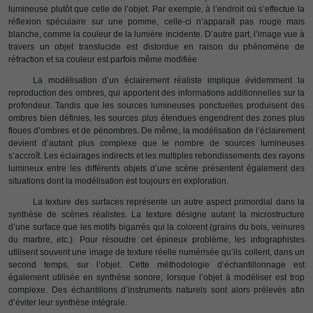
lumineuse plutôt que celle de l’objet. Par exemple, à l’endroit où s’effectue la
réflexion spéculaire sur une pomme, celle-ci n’apparaît pas rouge mais
blanche, comme la couleur de la lumière incidente. D’autre part, l’image vue à
travers un objet translucide est distordue en raison du phénomène de
réfraction et sa couleur est parfois même modifiée.
La modélisation d’un éclairement réaliste implique évidemment la
reproduction des ombres, qui apportent des informations additionnelles sur la
profondeur. Tandis que les sources lumineuses ponctuelles produisent des
ombres bien définies, les sources plus étendues engendrent des zones plus
floues d’ombres et de pénombres. De même, la modélisation de l’éclairement
devient d’autant plus complexe que le nombre de sources lumineuses
s’accroît. Les éclairages indirects et les multiples rebondissements des rayons
lumineux entre les différents objets d’une scène présentent également des
situations dont la modélisation est toujours en exploration.
La texture des surfaces représente un autre aspect primordial dans la
synthèse de scènes réalistes. La texture désigne autant la microstructure
d’une surface que les motifs bigarrés qui la colorent (grains du bois, veinures
du marbre, etc.). Pour résoudre cet épineux problème, les infographistes
utilisent souvent une image de texture réelle numérisée qu’ils collent, dans un
second temps, sur l’objet. Cette méthodologie d’échantillonnage est
également utilisée en synthèse sonore, lorsque l’objet à modéliser est trop
complexe. Des échantillons d’instruments naturels sont alors prélevés afin
d’éviter leur synthèse intégrale.