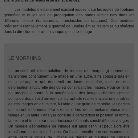
scène (ombres de reflets et de transparences).
Les modèles d’éclairement existant reposent sur les règles de l’optique
géométrique et les lois de propagation des ondes lumineuses dans les
différents milieux (transparents, translucides ou opaques). Ces modèles
prédisent essentiellement la quantité de lumière émise, transmise ou réfléchie
dans la direction de l’œil, en chaque point de l’image.
LE MORPHING
Le procédé dit d’interpolation de formes (ou morphing) permet de
transformer continûment une image en une autre. Il ne consiste pas en
un « mixage » qui donnerait un fondu enchaîné, mais en une
déformation structurelle des objets constituant les images. Pour ce faire,
on procède d’abord à la numérisation des images choisies comme
points de départ et d’arrivée. L’infographiste réalise ensuite une analyse
de ces images en délimitant, à l’aide d’une grille de contrôle, les parties
qui seront déformées. Par exemple, lors de la métamorphose d’un
visage en un autre, l’analyse consiste à caractériser la position, la forme,
la texture et le contour des principaux éléments constitutifs des visages.
Un modèle géométrique de l’image est ainsi défini et peut alors être
transformé de multiples façons. On établit ensuite une correspondance
entre certains objets de l’image de départ et d’autres de l’image