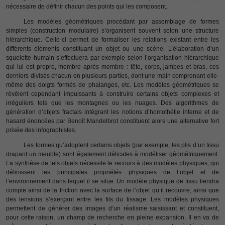
nécessaire de définir chacun des points qui les composent.
Les modèles géométriques procédant par assemblage de formes
simples (construction modulaire) s’organisent souvent selon une structure
hiérarchique. Celle-ci permet de formaliser les relations existant entre les
différents éléments constituant un objet ou une scène. L’élaboration d’un
squelette humain s’effectuera par exemple selon l’organisation hiérarchique
qui lui est propre, membre après membre : tête, corps, jambes et bras, ces
derniers divisés chacun en plusieurs parties, dont une main comprenant elle-
même des doigts formés de phalanges, etc. Les modèles géométriques se
révèlent cependant impuissants à construire certains objets complexes et
irréguliers tels que les montagnes ou les nuages. Des algorithmes de
génération d’objets fractals intégrant les notions d’homothétie interne et de
hasard énoncées par Benoît Mandelbrot constituent alors une alternative fort
prisée des infographistes.
Les formes qu’adoptent certains objets (par exemple, les plis d’un tissu
drapant un meuble) sont également délicates à modéliser géométriquement.
La synthèse de tels objets nécessite le recours à des modèles physiques, qui
définissent les principales propriétés physiques de l’objet et de
l’environnement dans lequel il se situe. Un modèle physique de tissu tiendra
compte ainsi de la friction avec la surface de l’objet qu’il recouvre, ainsi que
des tensions s’exerçant entre les fils du tissage. Les modèles physiques
permettent de générer des images d’un réalisme saisissant et constituent,
pour cette raison, un champ de recherche en pleine expansion. Il en va de