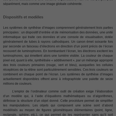
séparément, mais comme une image globale cohérente.
Dispositifs et modèles
Les systèmes de synthèse d’images comprennent généralement trois parties
principales : un dispositif d’entrée et de mémorisation des données, une unité
informatique qui traite ces données et une console de visualisation, dotée
généralement de tubes à rayons cathodiques. Un canon émet soixante fois
par seconde un faisceau d’électrons en direction d’un point précis de l’écran
recouvert de luminophores. En bombardant l’écran, les électrons excitent les
luminophores, qui émettent alors une lumière visible. La couleur de chaque
pixel est, quant à elle, synthétisée « additivement », par un mélange approprié
des trois couleurs primaires (rouge, vert et bleu), auxquelles les cellules
réceptrices de la rétine sont particulièrement sensibles. Ces trois couleurs se
combinent en chaque point de l’écran. Les systèmes de synthèse d’images
actuellement disponibles offrent ainsi à infographiste une palette de seize
millions de couleurs.
L’emploi de l’ordinateur comme outil de création exige l’élaboration
d’un modèle qui, à l’aide d’équations mathématiques ou d’algorithmes,
définisse la structure d’un objet donné. Cette procédure permet de simplifier
les manipulations. Les objets qui composent une scène sont d’abord
modélisés au moyen de figures géométriques élémentaires (point, ligne,
rectangle, sphère, etc.), ce qui permet de les représenter sans qu’il soit