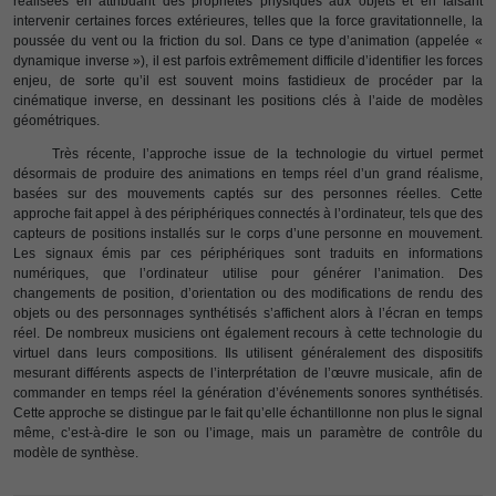
réalisées en attribuant des propriétés physiques aux objets et en faisant
intervenir certaines forces extérieures, telles que la force gravitationnelle, la
poussée du vent ou la friction du sol. Dans ce type d’animation (appelée «
dynamique inverse »), il est parfois extrêmement difficile d’identifier les forces
enjeu, de sorte qu’il est souvent moins fastidieux de procéder par la
cinématique inverse, en dessinant les positions clés à l’aide de modèles
géométriques.
Très récente, l’approche issue de la technologie du virtuel permet
désormais de produire des animations en temps réel d’un grand réalisme,
basées sur des mouvements captés sur des personnes réelles. Cette
approche fait appel à des périphériques connectés à l’ordinateur, tels que des
capteurs de positions installés sur le corps d’une personne en mouvement.
Les signaux émis par ces périphériques sont traduits en informations
numériques, que l’ordinateur utilise pour générer l’animation. Des
changements de position, d’orientation ou des modifications de rendu des
objets ou des personnages synthétisés s’affichent alors à l’écran en temps
réel. De nombreux musiciens ont également recours à cette technologie du
virtuel dans leurs compositions. Ils utilisent généralement des dispositifs
mesurant différents aspects de l’interprétation de l’œuvre musicale, afin de
commander en temps réel la génération d’événements sonores synthétisés.
Cette approche se distingue par le fait qu’elle échantillonne non plus le signal
même, c’est-à-dire le son ou l’image, mais un paramètre de contrôle du
modèle de synthèse.