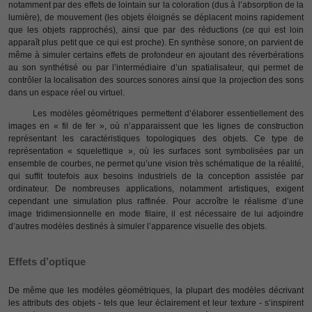
notamment par des effets de lointain sur la coloration (dus à l’absorption de la
lumière), de mouvement (les objets éloignés se déplacent moins rapidement
que les objets rapprochés), ainsi que par des réductions (ce qui est loin
apparaît plus petit que ce qui est proche). En synthèse sonore, on parvient de
même à simuler certains effets de profondeur en ajoutant des réverbérations
au son synthétisé ou par l’intermédiaire d’un spatialisateur, qui permet de
contrôler la localisation des sources sonores ainsi que la projection des sons
dans un espace réel ou virtuel.
Les modèles géométriques permettent d’élaborer essentiellement des
images en « fil de fer », où n’apparaissent que les lignes de construction
représentant les caractéristiques topologiques des objets. Ce type de
représentation « squelettique », où les surfaces sont symbolisées par un
ensemble de courbes, ne permet qu’une vision très schématique de la réalité,
qui suffit toutefois aux besoins industriels de la conception assistée par
ordinateur. De nombreuses applications, notamment artistiques, exigent
cependant une simulation plus raffinée. Pour accroître le réalisme d’une
image tridimensionnelle en mode filaire, il est nécessaire de lui adjoindre
d’autres modèles destinés à simuler l’apparence visuelle des objets.
Effets d’optique
De même que les modèles géométriques, la plupart des modèles décrivant
les attributs des objets - tels que leur éclairement et leur texture - s’inspirent