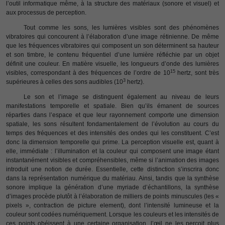
l’outil informatique même, à la structure des matériaux (sonore et visuel) et
aux processus de perception.
Tout comme les sons, les lumières visibles sont des phénomènes
vibratoires qui concourent à l’élaboration d’une image rétinienne. De même
que les fréquences vibratoires qui composent un son déterminent sa hauteur
et son timbre, le contenu fréquentiel d’une lumière réfléchie par un objet
définit une couleur. En matière visuelle, les longueurs d’onde des lumières
15
visibles, correspondant à des fréquences de l’ordre de 10
hertz, sont très
3
supérieures à celles des sons audibles (10
hertz).
Le son et l’image se distinguent également au niveau de leurs
manifestations temporelle et spatiale. Bien qu’ils émanent de sources
réparties dans l’espace et que leur rayonnement comporte une dimension
spatiale, les sons résultent fondamentalement de l’évolution au cours du
temps des fréquences et des intensités des ondes qui les constituent. C’est
donc la dimension temporelle qui prime. La perception visuelle est, quant à
elle, immédiate : l’illumination et la couleur qui composent une image étant
instantanément visibles et compréhensibles, même si l’animation des images
introduit une notion de durée. Essentielle, cette distinction s’inscrira donc
dans la représentation numérique du matériau. Ainsi, tandis que la synthèse
sonore implique la génération d’une myriade d’échantillons, la synthèse
d’images procède plutôt à l’élaboration de milliers de points minuscules (les «
pixels », contraction de picture element), dont l’intensité lumineuse et la
couleur sont codées numériquement. Lorsque les couleurs et les intensités de
ces points obéissent à une certaine organisation, l’œil ne les perçoit plus