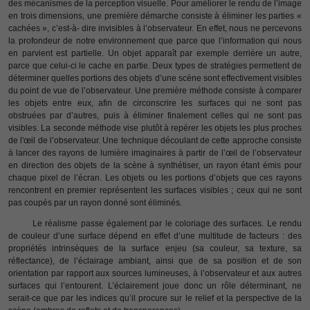
des mécanismes de la perception visuelle. Pour améliorer le rendu de l’image
en trois dimensions, une première démarche consiste à éliminer les parties «
cachées », c’est-à- dire invisibles à l’observateur. En effet, nous ne percevons
la profondeur de notre environnement que parce que l’information qui nous
en parvient est partielle. Un objet apparaît par exemple derrière un autre,
parce que celui-ci le cache en partie. Deux types de stratégies permettent de
déterminer quelles portions des objets d’une scène sont effectivement visibles
du point de vue de l’observateur. Une première méthode consiste à comparer
les objets entre eux, afin de circonscrire les surfaces qui ne sont pas
obstruées par d’autres, puis à éliminer finalement celles qui ne sont pas
visibles. La seconde méthode vise plutôt à repérer les objets les plus proches
de l'œil de l’observateur. Une technique découlant de cette approche consiste
à lancer des rayons de lumière imaginaires à partir de l’œil de l’observateur
en direction des objets de la scène à synthétiser, un rayon étant émis pour
chaque pixel de l’écran. Les objets ou les portions d’objets que ces rayons
rencontrent en premier représentent les surfaces visibles ; ceux qui ne sont
pas coupés par un rayon donné sont éliminés.
Le réalisme passe également par le coloriage des surfaces. Le rendu
de couleur d’une surface dépend en effet d’une multitude de facteurs : des
propriétés intrinsèques de la surface enjeu (sa couleur, sa texture, sa
réflectance), de l’éclairage ambiant, ainsi que de sa position et de son
orientation par rapport aux sources lumineuses, à l’observateur et aux autres
surfaces qui l’entourent. L’éclairement joue donc un rôle déterminant, ne
serait-ce que par les indices qu’il procure sur le relief et la perspective de la