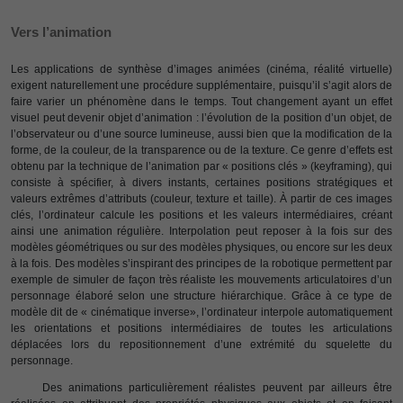
Vers l’animation
Les applications de synthèse d’images animées (cinéma, réalité virtuelle)
exigent naturellement une procédure supplémentaire, puisqu’il s’agit alors de
faire varier un phénomène dans le temps. Tout changement ayant un effet
visuel peut devenir objet d’animation : l’évolution de la position d’un objet, de
l’observateur ou d’une source lumineuse, aussi bien que la modification de la
forme, de la couleur, de la transparence ou de la texture. Ce genre d’effets est
obtenu par la technique de l’animation par « positions clés » (keyframing), qui
consiste à spécifier, à divers instants, certaines positions stratégiques et
valeurs extrêmes d’attributs (couleur, texture et taille). À partir de ces images
clés, l’ordinateur calcule les positions et les valeurs intermédiaires, créant
ainsi une animation régulière. Interpolation peut reposer à la fois sur des
modèles géométriques ou sur des modèles physiques, ou encore sur les deux
à la fois. Des modèles s’inspirant des principes de la robotique permettent par
exemple de simuler de façon très réaliste les mouvements articulatoires d’un
personnage élaboré selon une structure hiérarchique. Grâce à ce type de
modèle dit de « cinématique inverse», l’ordinateur interpole automatiquement
les orientations et positions intermédiaires de toutes les articulations
déplacées lors du repositionnement d’une extrémité du squelette du
personnage.
Des animations particulièrement réalistes peuvent par ailleurs être